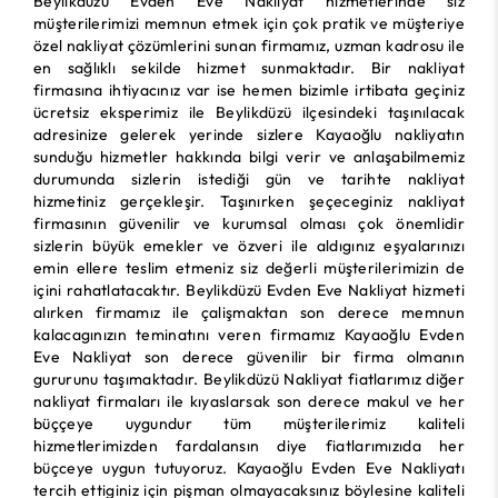
Beylikdüzü Evden Eve Nakliyat hizmetlerinde siz
müşterilerimizi memnun etmek için çok pratik ve müşteriye
özel nakliyat çözümlerini sunan firmamız, uzman kadrosu ile
en sağlıklı sekilde hizmet sunmaktadır. Bir nakliyat
firmasına ihtiyacınız var ise hemen bizimle irtibata geçiniz
ücretsiz eksperimiz ile Beylikdüzü ilçesindeki taşınılacak
adresinize gelerek yerinde sizlere Kayaoğlu nakliyatın
sunduğu hizmetler hakkında bilgi verir ve anlaşabilmemiz
durumunda sizlerin istediği gün ve tarihte nakliyat
hizmetiniz gerçekleşir. Taşınırken şeçeceginiz nakliyat
firmasının güvenilir ve kurumsal olması çok önemlidir
sizlerin büyük emekler ve özveri ile aldıgınız eşyalarınızı
emin ellere teslim etmeniz siz değerli müşterilerimizin de
içini rahatlatacaktır. Beylikdüzü Evden Eve Nakliyat hizmeti
alırken firmamız ile çalişmaktan son derece memnun
kalacagınızın teminatını veren firmamız Kayaoğlu Evden
Eve Nakliyat son derece güvenilir bir firma olmanın
gururunu taşımaktadır. Beylikdüzü Nakliyat fiatlarımız diğer
nakliyat firmaları ile kıyaslarsak son derece makul ve her
büççeye uygundur tüm müşterilerimiz kaliteli
hizmetlerimizden fardalansın diye fiatlarımızıda her
büçceye uygun tutuyoruz. Kayaoğlu Evden Eve Nakliyatı
tercih ettiginiz için pişman olmayacaksınız böylesine kaliteli