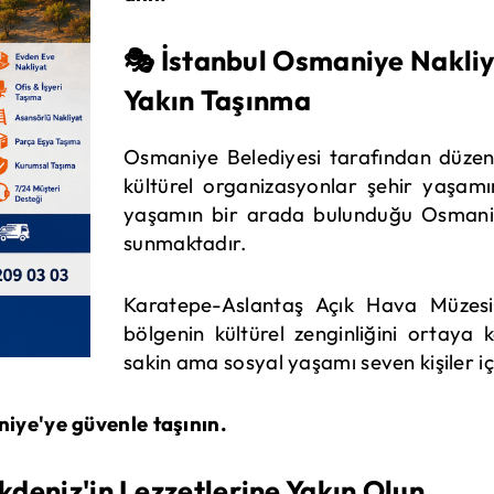
🎭 İstanbul Osmaniye Nakliy
Yakın Taşınma
Osmaniye Belediyesi tarafından düzenlen
kültürel organizasyonlar şehir yaşam
yaşamın bir arada bulunduğu Osmaniye
sunmaktadır.
Karatepe-Aslantaş Açık Hava Müzesi 
bölgenin kültürel zenginliğini ortaya
sakin ama sosyal yaşamı seven kişiler iç
niye'ye güvenle taşının.
kdeniz'in Lezzetlerine Yakın Olun