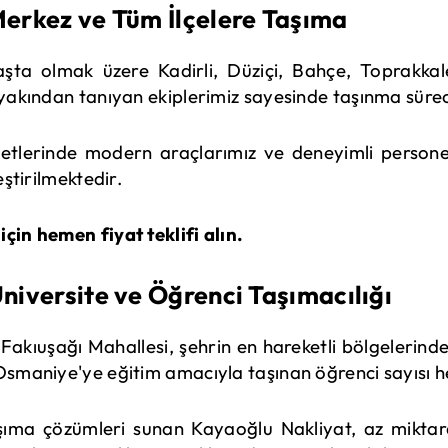
Merkez ve Tüm İlçelere Taşıma
ta olmak üzere Kadirli, Düziçi, Bahçe, Toprakkale
i yakından tanıyan ekiplerimiz sayesinde taşınma süre
zmetlerinde modern araçlarımız ve deneyimli persone
eştirilmektedir.
çin hemen fiyat teklifi alın.
niversite ve Öğrenci Taşımacılığı
akıuşağı Mahallesi, şehrin en hareketli bölgelerinden
Osmaniye'ye eğitim amacıyla taşınan öğrenci sayısı h
şıma çözümleri sunan Kayaoğlu Nakliyat, az miktard