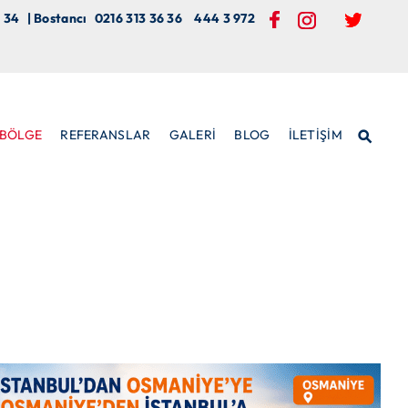
 34
| Bostancı
0216 313 36 36
444 3 972
BÖLGE
REFERANSLAR
GALERİ
BLOG
İLETİŞİM