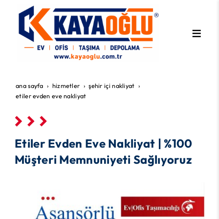
ana sayfa
hi̇zmetler
şehir i̇çi nakliyat
etiler evden eve nakliyat
Etiler Evden Eve Nakliyat | %100
Müşteri Memnuniyeti Sağlıyoruz