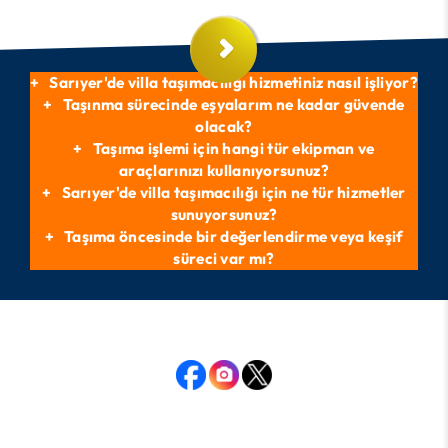
Sarıyer'de villa taşımacılığı hizmetiniz nasıl işliyor?
Taşınma sürecinde eşyalarım ne kadar güvende
olacak?
Taşıma işlemi için hangi tür ekipman ve
araçlarınızı kullanıyorsunuz?
Sarıyer'de villa taşımacılığı için ne tür hizmetler
sunuyorsunuz?
Taşıma öncesinde bir değerlendirme veya keşif
süreci var mı?